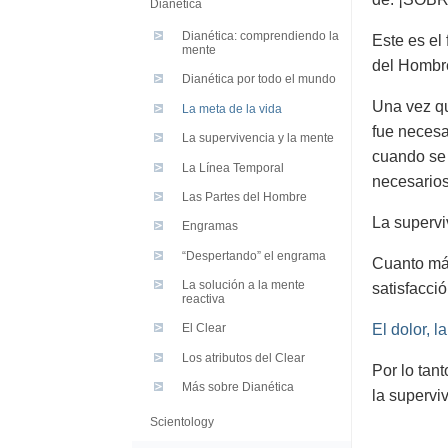
Dianética
Dianética: comprendiendo la
Este es el
mente
del Hombr
Dianética por todo el mundo
Una vez qu
La meta de la vida
fue necesa
La supervivencia y la mente
cuando se 
La Línea Temporal
necesarios
Las Partes del Hombre
La supervi
Engramas
“Despertando” el engrama
Cuanto más
La solución a la mente
satisfacci
reactiva
El dolor, l
El Clear
Los atributos del Clear
Por lo tan
Más sobre Dianética
la supervi
Scientology