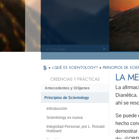
» Principal
»
¿QUÉ ES SCIENTOLOGY?
»
PRINCIPIOS DE SC
LA ME
CREENCIAS Y PRÁCTICAS
La afirmac
Antecedentes y Orígenes
Dianética.
Principios de Scientology
ahí se res
Introducción
Se puede c
Scientology es nueva
hecho cono
Integridad Personal, por L. Ronald
demostrar 
Hubbard
de: ¡SOB