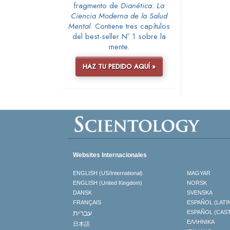
fragmento de
Dianética: La
Ciencia Moderna de la Salud
Mental
. Contiene tres capítulos
del best-seller Nº 1 sobre la
mente.
HAZ TU PEDIDO AQUÍ »
Websites Internacionales
ENGLISH (US/International)
MAGYAR
ENGLISH (United Kingdom)
NORSK
DANSK
SVENSKA
FRANÇAIS
ESPAÑOL (LATI
עברית
ESPAÑOL (CAS
ΕΛΛΗΝΙΚA
日本語