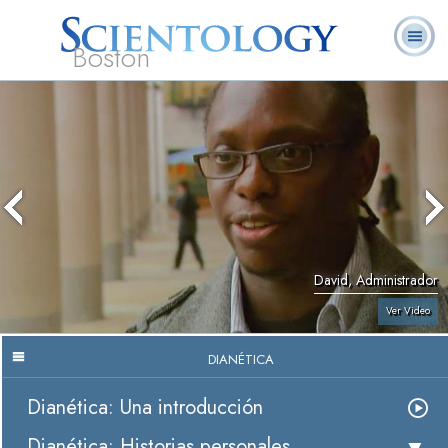
Boston
L. Ronald
¿Qué es
Ministros
Preguntas
Libros
Hubbard
Scientology?
Voluntarios
Frecuentes
David, Administrador
Ver Video
DIANÉTICA
Dianética: Una introducción
Dianética: Historias personales