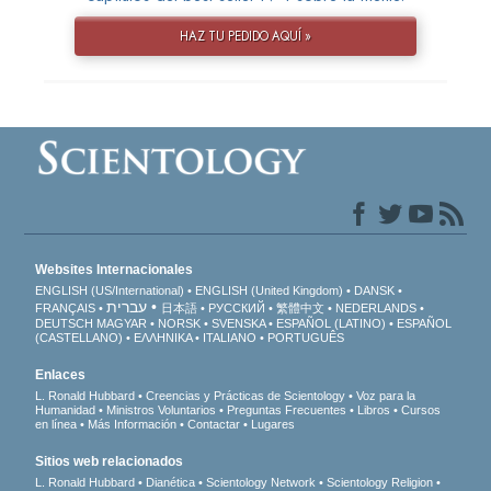
HAZ TU PEDIDO AQUÍ »
Websites Internacionales
ENGLISH (US/International)
ENGLISH (United Kingdom)
DANSK
עברית
FRANÇAIS
日本語
РУССКИЙ
繁體中文
NEDERLANDS
DEUTSCH
MAGYAR
NORSK
SVENSKA
ESPAÑOL (LATINO)
ESPAÑOL
(CASTELLANO)
ΕΛΛΗΝΙΚA
ITALIANO
PORTUGUÊS
Enlaces
L. Ronald Hubbard
Creencias y Prácticas de Scientology
Voz para la
Humanidad
Ministros Voluntarios
Preguntas Frecuentes
Libros
Cursos
en línea
Más Información
Contactar
Lugares
Sitios web relacionados
L. Ronald Hubbard
Dianética
Scientology Network
Scientology Religion