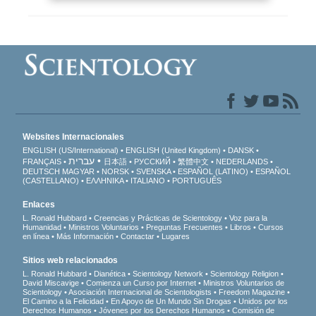
Websites Internacionales
ENGLISH (US/International)
ENGLISH (United Kingdom)
DANSK
עברית
FRANÇAIS
日本語
РУССКИЙ
繁體中文
NEDERLANDS
DEUTSCH
MAGYAR
NORSK
SVENSKA
ESPAÑOL (LATINO)
ESPAÑOL
(CASTELLANO)
ΕΛΛΗΝΙΚA
ITALIANO
PORTUGUÊS
Enlaces
L. Ronald Hubbard
Creencias y Prácticas de Scientology
Voz para la
Humanidad
Ministros Voluntarios
Preguntas Frecuentes
Libros
Cursos
en línea
Más Información
Contactar
Lugares
Sitios web relacionados
L. Ronald Hubbard
Dianética
Scientology Network
Scientology Religion
David Miscavige
Comienza un Curso por Internet
Ministros Voluntarios de
Scientology
Asociación Internacional de Scientologists
Freedom Magazine
El Camino a la Felicidad
En Apoyo de Un Mundo Sin Drogas
Unidos por los
Derechos Humanos
Jóvenes por los Derechos Humanos
Comisión de