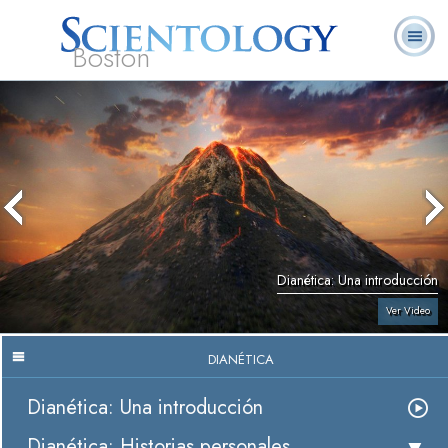
Boston
L. Ronald
¿Qué es
Ministros
Preguntas
Libros
Hubbard
Scientology?
Voluntarios
Frecuentes
Dianética: Una introducción
Ver Video
DIANÉTICA
Dianética: Una introducción
Dianética: Historias personales