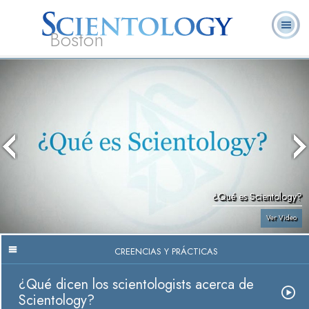
Boston
L. Ronald
¿Qué es
Ministros
Preguntas
Libros
Hubbard
Scientology?
Voluntarios
Frecuentes
¿Qué es Scientology?
Ver Video
CREENCIAS Y PRÁCTICAS
¿Qué dicen los scientologists acerca de
Scientology?