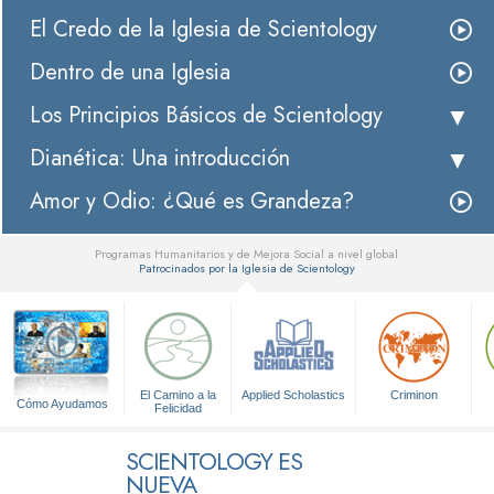
El Credo de la Iglesia de Scientology
Dentro de una Iglesia
Los Principios Básicos de Scientology
Dianética: Una introducción
Amor y Odio: ¿Qué es Grandeza?
Programas Humanitarios y de Mejora Social a nivel global
Patrocinados por la Iglesia de Scientology
▼
El Camino a la
Applied Scholastics
Criminon
Cómo Ayudamos
Felicidad
SCIENTOLOGY ES
NUEVA