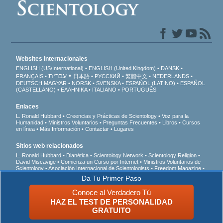
Websites Internacionales
ENGLISH (US/International)
ENGLISH (United Kingdom)
DANSK
עברית
FRANÇAIS
日本語
РУССКИЙ
繁體中文
NEDERLANDS
DEUTSCH
MAGYAR
NORSK
SVENSKA
ESPAÑOL (LATINO)
ESPAÑOL
(CASTELLANO)
ΕΛΛΗΝΙΚA
ITALIANO
PORTUGUÊS
Enlaces
L. Ronald Hubbard
Creencias y Prácticas de Scientology
Voz para la
Humanidad
Ministros Voluntarios
Preguntas Frecuentes
Libros
Cursos
en línea
Más Información
Contactar
Lugares
Sitios web relacionados
L. Ronald Hubbard
Dianética
Scientology Network
Scientology Religion
David Miscavige
Comienza un Curso por Internet
Ministros Voluntarios de
Scientology
Asociación Internacional de Scientologists
Freedom Magazine
El Camino a la Felicidad
En Apoyo de Un Mundo Sin Drogas
Unidos por los
Da Tu Primer Paso
Derechos Humanos
Jóvenes por los Derechos Humanos
Comisión de
Ciudadanos por los Derechos Humanos
Conoce al Verdadero Tú
HAZ EL TEST DE PERSONALIDAD
© 2026 Iglesia de Scientology Internacional. Todos los derechos reservados.
Aviso
GRATUITO
de Privacidad
•
Política de Cookies
•
Términos de Uso
•
Aviso Legal