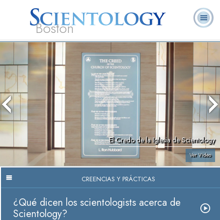
Boston
L. Ronald
¿Qué es
Ministros
Preguntas
Libros
Hubbard
Scientology?
Voluntarios
Frecuentes
El Credo de la Iglesia de Scientology
Ver Video
CREENCIAS Y PRÁCTICAS
¿Qué dicen los scientologists acerca de
Scientology?