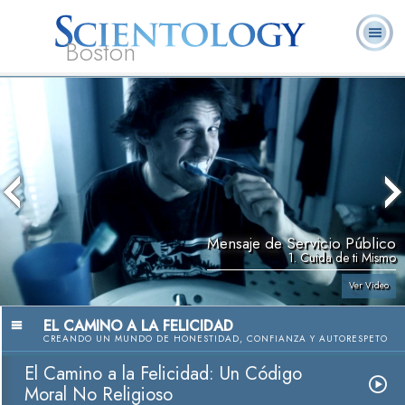
Boston
L. Ronald
¿Qué es
Ministros
Preguntas
Libros
Hubbard
Scientology?
Voluntarios
Frecuentes
Mensaje de Servicio Público
1. Cuida de ti Mismo
Ver Video
EL CAMINO A LA FELICIDAD
CREANDO UN MUNDO DE HONESTIDAD, CONFIANZA Y AUTORESPETO
El Camino a la Felicidad: Un Código
Moral No Religioso