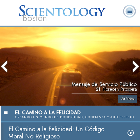
Boston
L. Ronald
¿Qué es
Ministros
Preguntas
Libros
Hubbard
Scientology?
Voluntarios
Frecuentes
Mensaje de Servicio Público
21. Florece y Prospera
Ver Video
EL CAMINO A LA FELICIDAD
CREANDO UN MUNDO DE HONESTIDAD, CONFIANZA Y AUTORESPETO
El Camino a la Felicidad: Un Código
Moral No Religioso