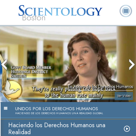
Boston
L. Ronald
¿Qué es
Ministros
Preguntas
Libros
Hubbard
Scientology?
Voluntarios
Frecuentes
En Apoyo de los Derechos Humanos
Ver Video
UNIDOS POR LOS DERECHOS HUMANOS
HACIENDO DE LOS DERECHOS HUMANOS UNA REALIDAD GLOBAL
Haciendo los Derechos Humanos una
Realidad